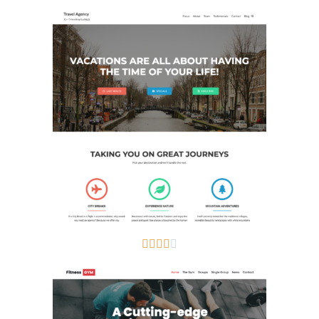




