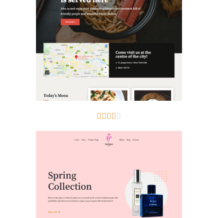




