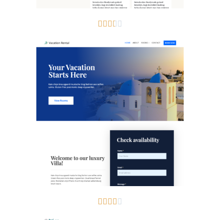









