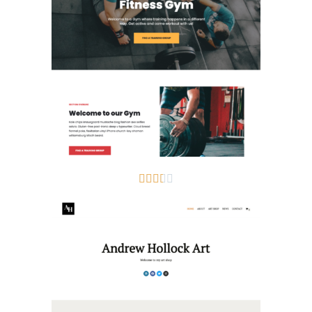




