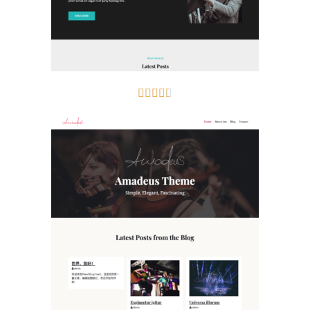




