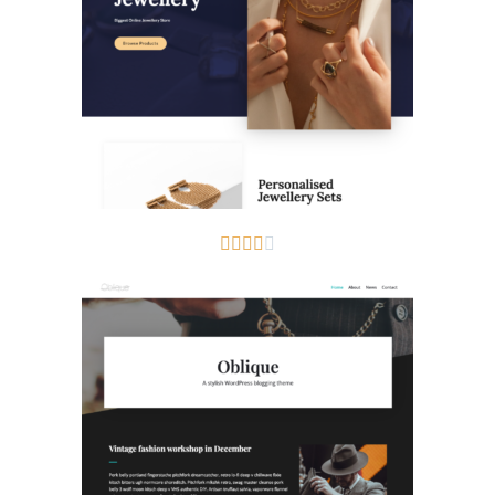




