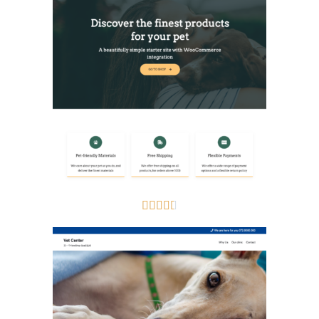




