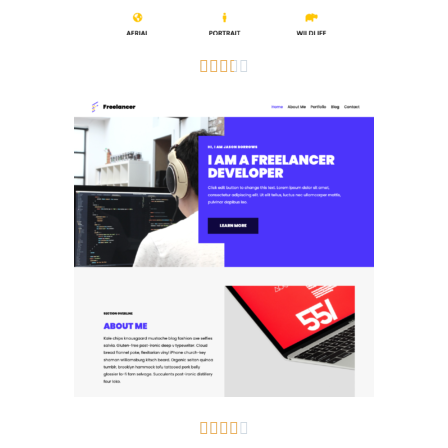









