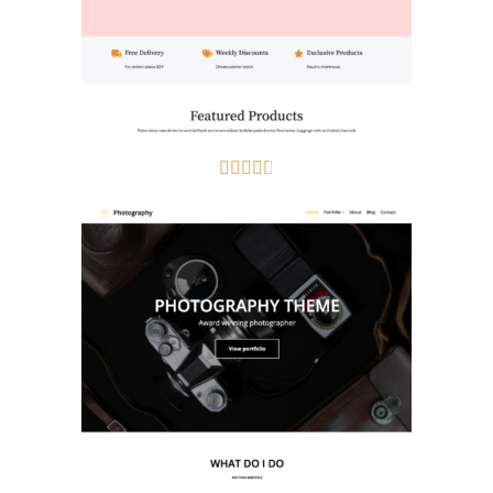




