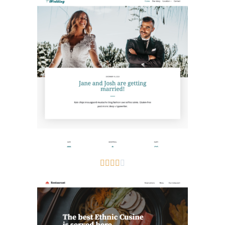




