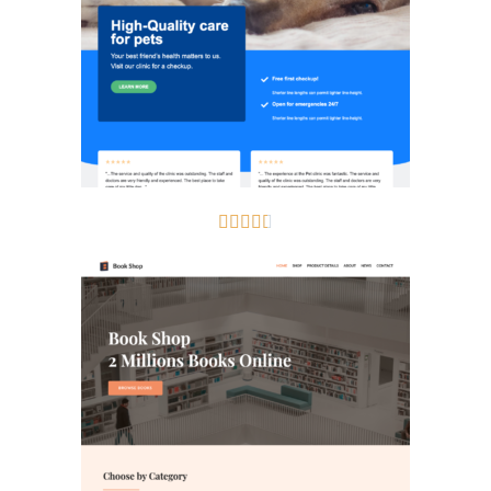




