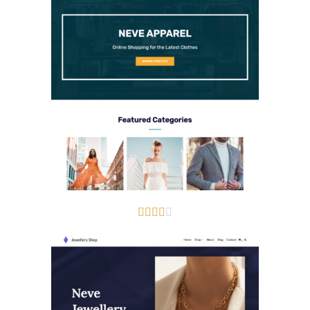




