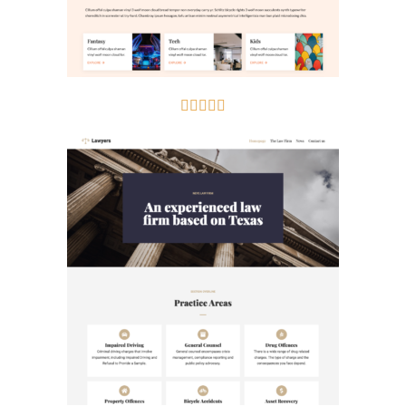




