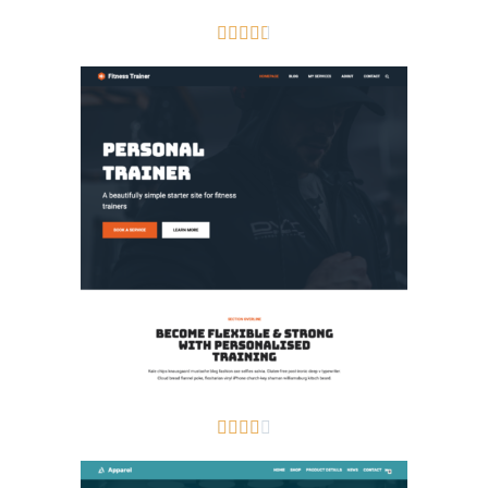









